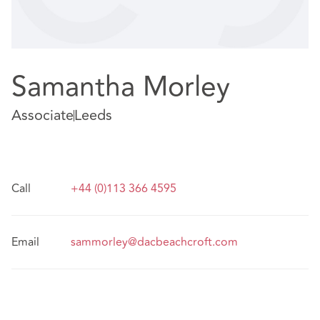
Samantha Morley
Associate
Leeds
Call
+44 (0)113 366 4595
Email
sammorley@dacbeachcroft.com