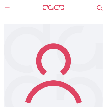
DAC Beachcroft
Nuestro personal
Samantha Morley