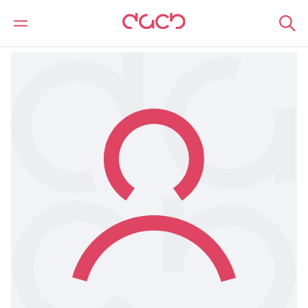
DAC Beachcroft
Notre Équipe
Samantha Morley