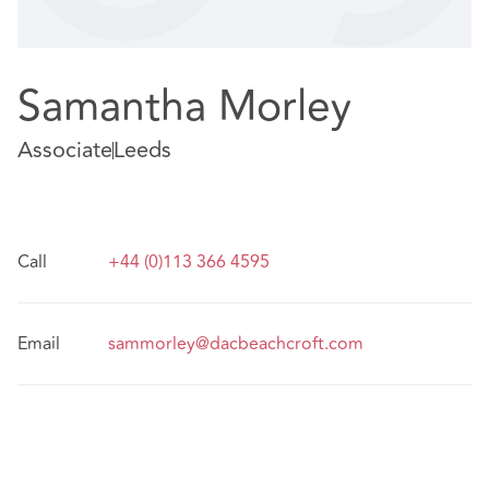
Samantha Morley
Associate
Leeds
Call
+44 (0)113 366 4595
Email
sammorley@dacbeachcroft.com