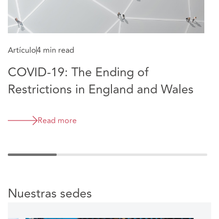
Ar
Artículo
4 min read
G
COVID-19: The Ending of
d
Restrictions in England and Wales
Read more
Nuestras sedes