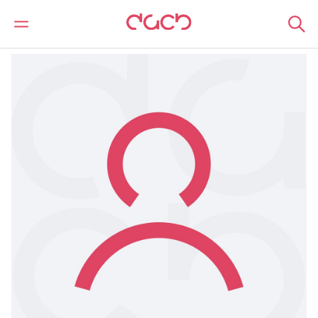
DAC Beachcroft
Nuestro personal
Anmol Roth