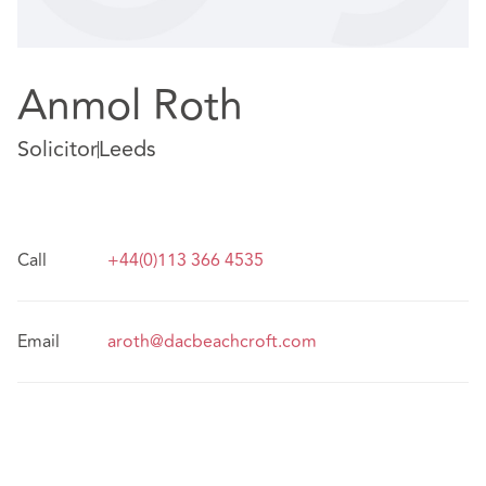
Anmol Roth
Solicitor
Leeds
Call
+44(0)113 366 4535
Email
aroth@dacbeachcroft.com