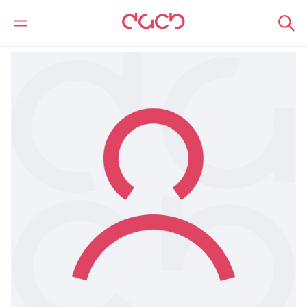
DAC Beachcroft
Notre Équipe
Anmol Roth