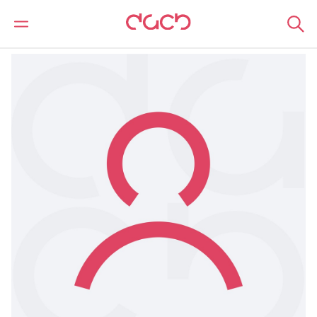
DAC Beachcroft
Nuestro personal
Anmol Roth