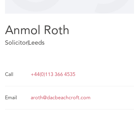
Anmol Roth
Solicitor
Leeds
Call
+44(0)113 366 4535
Email
aroth@dacbeachcroft.com