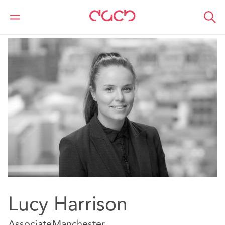
DAC Beachcroft
Notre Équipe
Lucy Harrison
Lucy Harrison
Associate
Manchester