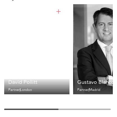
David Pollitt
Gustavo Blanco
Partner
London
Partner
Madrid