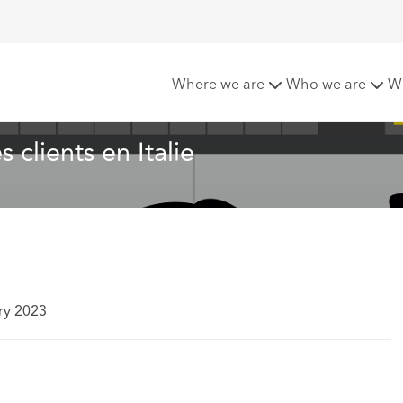
hcroft accompagne ses clients en Italie
Where we are
Who we are
W
clients en Italie
ry 2023