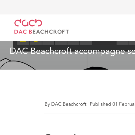
DAC Beachcroft
Quiénes somos
News
DAC Beac
Noticias
4 min read
DAC Beachcroft accompagne ses 
By DAC Beachcroft
|
Published 01 Februa