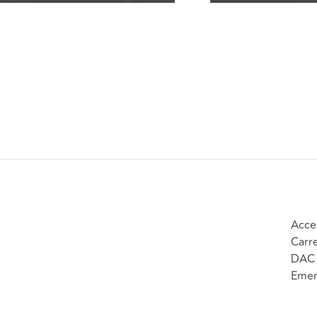
Acce
Carr
DAC 
Emer