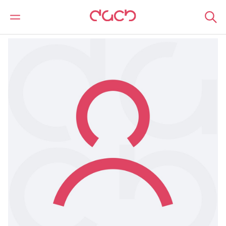
DAC Beachcroft
Notre Équipe
Anmol Roth