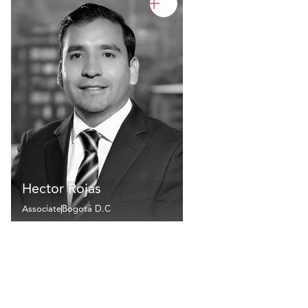
Hector Rojas
Associate
Bogotá D.C