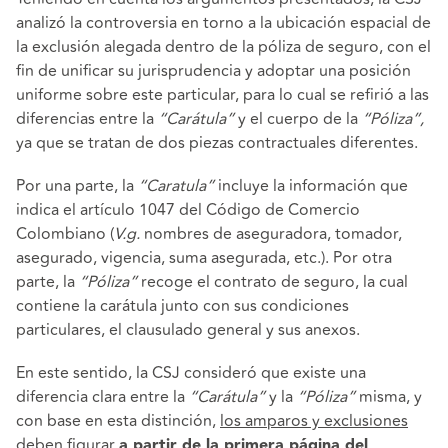
analizó la controversia en torno a la ubicación espacial de
la exclusión alegada dentro de la póliza de seguro, con el
fin de unificar su jurisprudencia y adoptar una posición
uniforme sobre este particular, para lo cual se refirió a las
diferencias entre la
“Carátula”
y el cuerpo de la
“Póliza”,
ya que se tratan de dos piezas contractuales diferentes.
Por una parte, la
“Caratula”
incluye la información que
indica el artículo 1047 del Código de Comercio
Colombiano (
V.g.
nombres de aseguradora, tomador,
asegurado, vigencia, suma asegurada, etc.). Por otra
parte, la
“Póliza”
recoge el contrato de seguro, la cual
contiene la carátula junto con sus condiciones
particulares, el clausulado general y sus anexos.
En este sentido, la CSJ consideró que existe una
diferencia clara entre la
“Carátula”
y la
“Póliza”
misma, y
con base en esta distinción,
los amparos y exclusiones
deben figurar
a partir de la primera página del