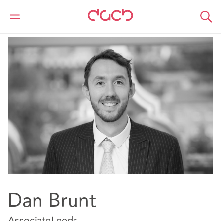
DAC Beachcroft
Nuestro personal
Dan Brunt
Dan Brunt
Associate
Leeds