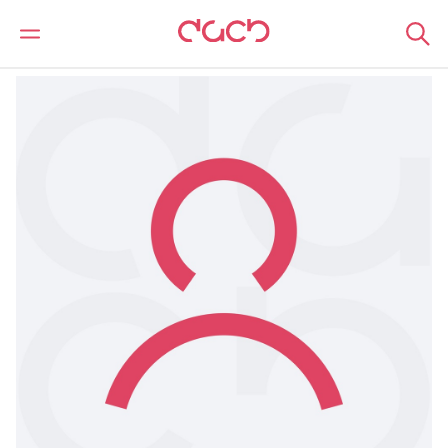
DAC Beachcroft
Nuestro personal
Katarina Zurkova