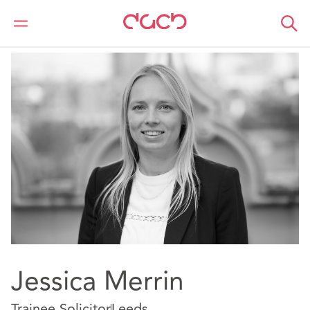
DAC Beachcroft
Nuestro personal
Jessica Merrin
Jessica Merrin
Trainee Solicitor
Leeds