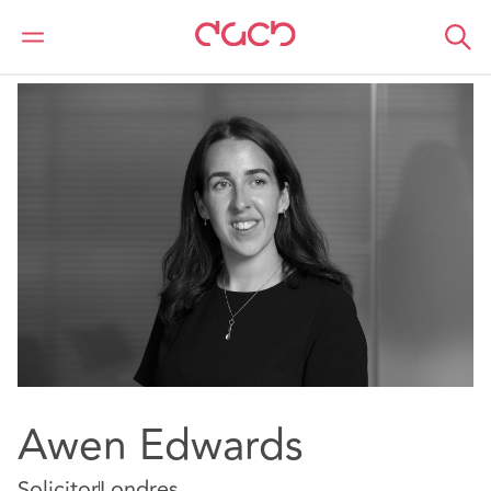
DAC Beachcroft
Nuestro personal
Awen Edwards
Awen Edwards
Solicitor
Londres