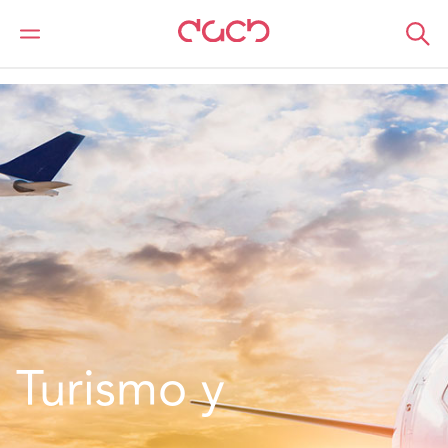
DAC Beachcroft
Location
Europa
Francia
Turismo y Transporte – Francia
Turismo y 