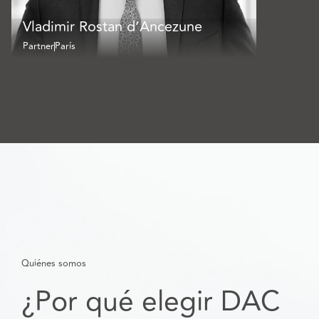
Vladimir Rostan d’Ancezune
Partner
París
Quiénes somos
¿Por qué elegir DAC