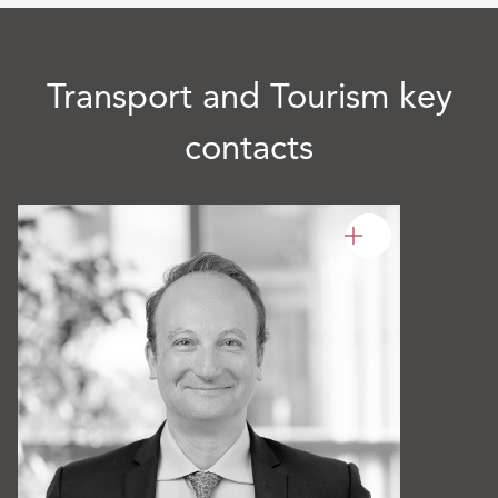
a
f
i
Transport and Tourism key
d
contacts