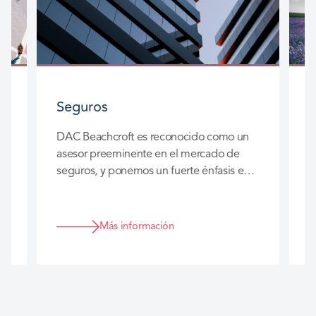
Seguros
S
DAC Beachcroft es reconocido como un
D
asesor preeminente en el mercado de
d
seguros, y ponemos un fuerte énfasis en
a
las relaciones a largo plazo que
c
construimos con usted para que
s
realmente podamos agregar valor a su
Más información
negocio.