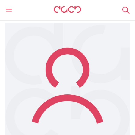
DAC Beachcroft
Notre Équipe
James Morris