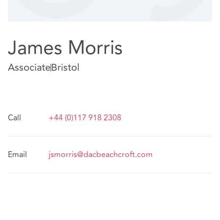
James Morris
Associate
Bristol
Call
+44 (0)117 918 2308
Email
jsmorris@dacbeachcroft.com