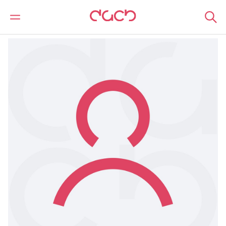
DAC Beachcroft
Notre Équipe
Emma Thompson