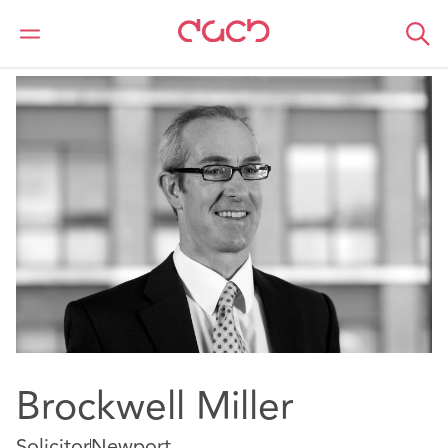
DAC Beachcroft
Notre Équipe
Brockwell Miller
Brockwell Miller
Solicitor
Newport