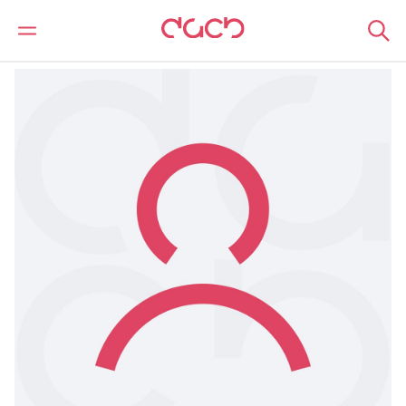
DAC Beachcroft
Notre Équipe
Anthony Nicolson