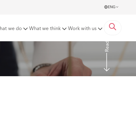
ENG
nial Del Estado
hat we do
What we think
Work with us
Read More