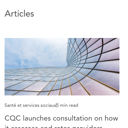
Articles
Sa
T
Santé et services sociaux
5 min read
2
CQC launches consultation on how