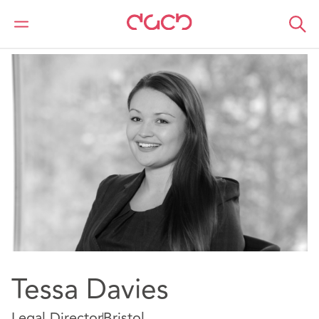
DAC Beachcroft
Notre Équipe
Tessa Davies
Tessa Davies
Legal Director
Bristol