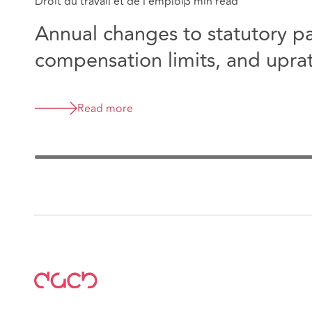
Droit du travail et de l’emploi
3 min read
Annual changes to statutory 
compensation limits, and upra
Read more