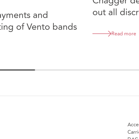
Chagger de
out all dis
payments and
assessing fu
ting of Vento bands
Read more
Acces
Carri