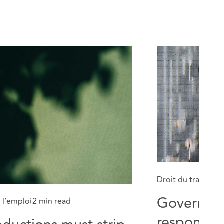
Droit du travail et
Governmen
e l’emploi
2 min read
response t