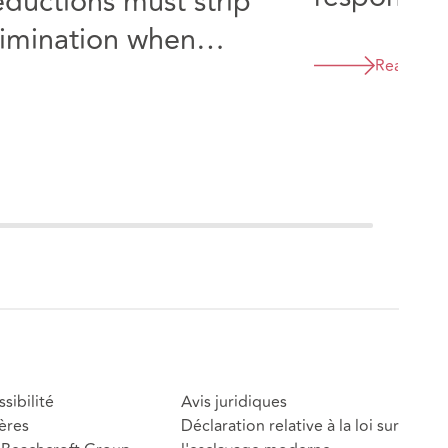
ductions must strip
disability
crimination when
consultati
Read mor
ture loss
sibilité
Avis juridiques
ères
Déclaration relative à la loi sur