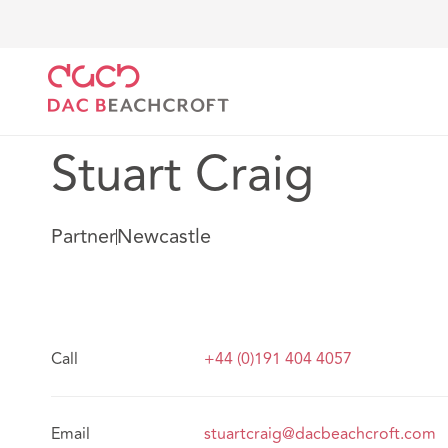
DAC Beachcroft
Notre Équipe
Stuart Craig
Stuart Craig
Partner
Newcastle
Call
+44 (0)191 404 4057
Email
stuartcraig@dacbeachcroft.com