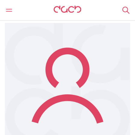
DAC Beachcroft
Notre Équipe
Katarina Zurkova