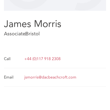
James Morris
Associate
Bristol
Call
+44 (0)117 918 2308
Email
jsmorris@dacbeachcroft.com