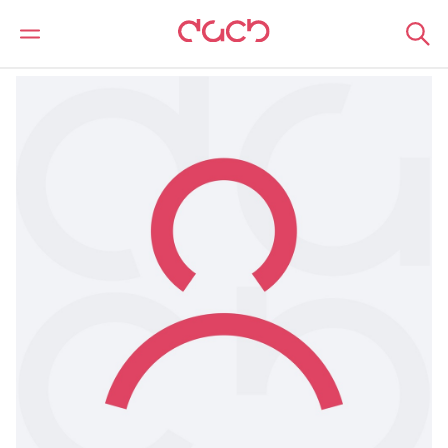
DAC Beachcroft
Notre Équipe
James Morris