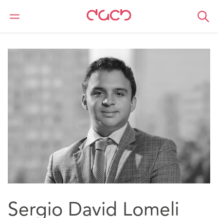
DAC Beachcroft
Nuestro personal
Sergio David Lomeli Perez
Sergio David Lomeli