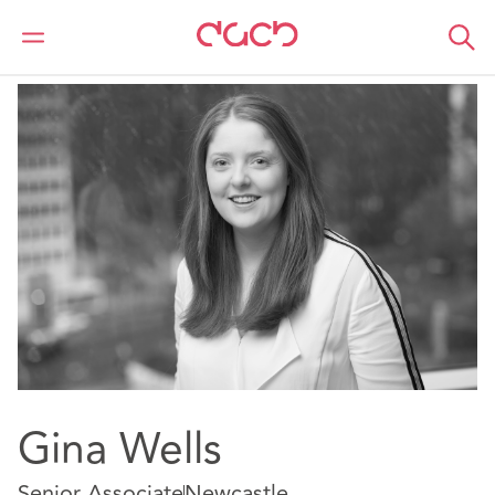
DAC Beachcroft
Nuestro personal
Gina Wells
Gina Wells
Senior Associate
Newcastle