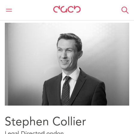
DAC Beachcroft
Notre Équipe
Stephen Collier
Stephen Collier
Legal Director
London