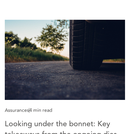
A
A
Assurances
4 min read
h
Looking under the bonnet: Key