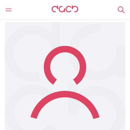
DAC Beachcroft
Notre Équipe
Sarah Moore