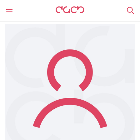
DAC Beachcroft
Notre Équipe
David Weir